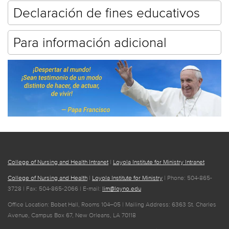
Declaración de fines educativos
Para información adicional
College of Nursing and Health Intranet
|
Loyola Institute for Ministry Intranet
College of Nursing and Health
|
Loyola Institute for Ministry
| Phone: 504-865-
3728 | Fax: 504-865-2066 | E-mail:
lim@loyno.edu
Office Location: Bobet Hall, Rooms 104–05 | Mailing Address: 6363 St. Charles
Avenue, Campus Box 67, New Orleans, LA 70118