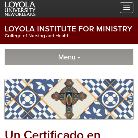
Skip
Skip
Skip
to
to
to
Global
Local
Main
Navigation
Site
Content
LOYOLA INSTITUTE FOR MINISTRY
Navigation
College of Nursing and Health
Local
Skip
to
Menu
Site
Content
Navigation
Un Certificado en